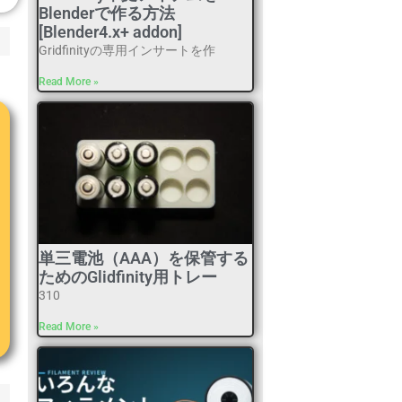
Blenderで作る方法
[Blender4.x+ addon]
Gridfinityの専用インサートを作
Read More »
単三電池（AAA）を保管する
ためのGlidfinity用トレー
310
Read More »