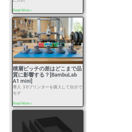
に入れ
Read More »
積層ピッチの差はどこまで品
質に影響する？[BambuLab
A1 mini]
導入 ３Dプリンターを購入して自分で
モデ
Read More »