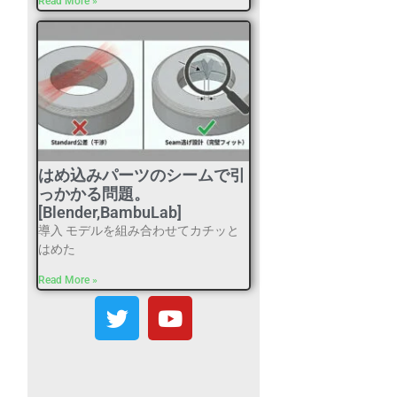
Read More »
はめ込みパーツのシームで引
っかかる問題。
[Blender,BambuLab]
導入 モデルを組み合わせてカチッと
はめた
Read More »