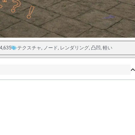
4,635
テクスチャ
,
ノード
,
レンダリング
,
凸凹
,
軽い