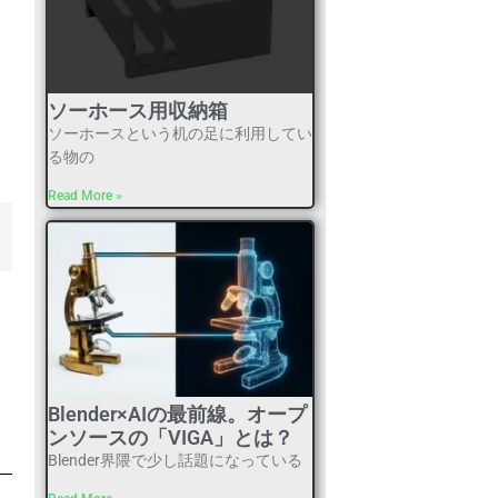
ソーホース用収納箱
ソーホースという机の足に利用してい
る物の
Read More »
Blender×AIの最前線。オープ
ンソースの「VIGA」とは？
Blender界隈で少し話題になっている