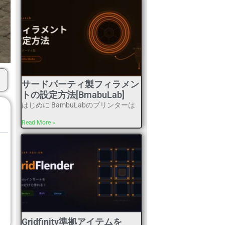
サードパーティ製フィラメン
トの設定方法[BmabuLab]
はじめに BambuLabのプリンターは
Read More »
Gridfinity準拠アイテムを