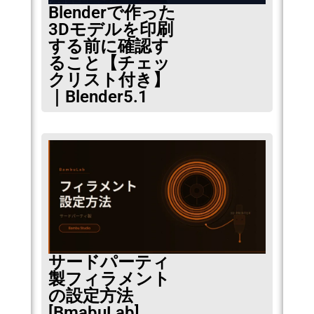
Blenderで作った
3Dモデルを印刷
する前に確認す
ること【チェッ
クリスト付き】
｜Blender5.1
サードパーティ
製フィラメント
の設定方法
[BmabuLab]