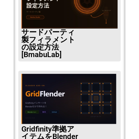
サードパーティ
製フィラメント
の設定方法
[BmabuLab]
Gridfinity準拠ア
イテムをBlender