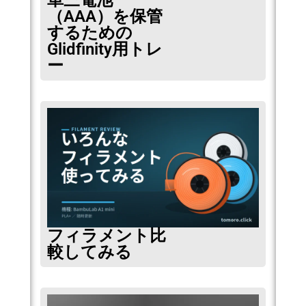
単三電池
（AAA）を保管
するための
Glidfinity用トレ
ー
フィラメント比
較してみる