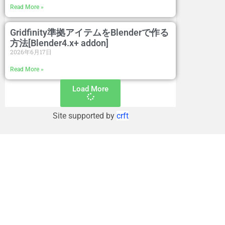
Read More »
Gridfinity準拠アイテムをBlenderで作る
方法[Blender4.x+ addon]
2026年6月17日
Read More »
Load More
Site supported by
crft