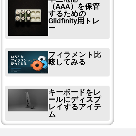
（AAA）を保管
するための
Glidfinity用トレ
ー
フィラメント比
較してみる
キーボードをレ
ールにディスプ
レイするアイテ
ム