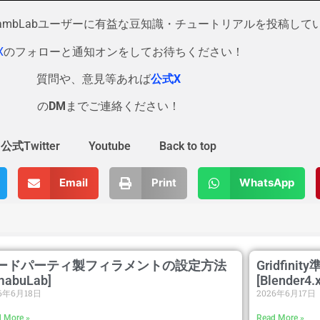
・BambLabユーザーに有益な豆知識・チュートリアルを投稿して
X
のフォローと通知オンをしてお待ちください！
質問や、意見等あれば
公式X
の
DM
までご連絡ください！
公式Twitter
Youtube
Back to top
Email
Print
WhatsApp
ードパーティ製フィラメントの設定方法
Gridfin
mabuLab]
[Blender4.
26年6月18日
2026年6月17日
 More »
Read More »