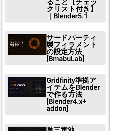
ること【チェッ
クリスト付き】
｜Blender5.1
サードパーティ
製フィラメント
の設定方法
[BmabuLab]
Gridfinity準拠ア
イテムをBlender
で作る方法
[Blender4.x+
addon]
単三電池