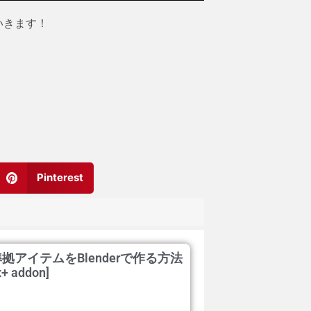
いきます！
Pinterest
ity準拠アイテムをBlenderで作る方法
x+ addon]