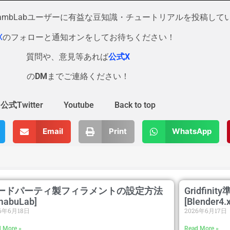
・BambLabユーザーに有益な豆知識・チュートリアルを投稿して
X
のフォローと通知オンをしてお待ちください！
質問や、意見等あれば
公式X
の
DM
までご連絡ください！
公式Twitter
Youtube
Back to top
Email
Print
WhatsApp
ードパーティ製フィラメントの設定方法
Gridfin
mabuLab]
[Blender4.
26年6月18日
2026年6月17日
 More »
Read More »