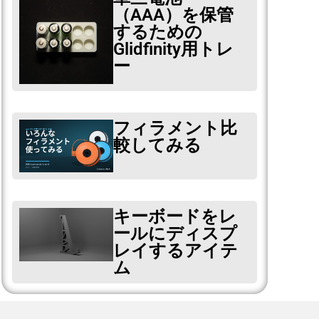
（AAA）を保管
するための
Glidfinity用トレ
ー
フィラメント比
較してみる
キーボードをレ
ールにディスプ
レイするアイテ
ム