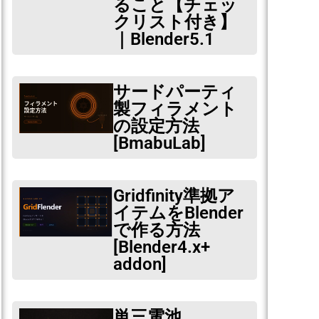
ること【チェッ
クリスト付き】
｜Blender5.1
サードパーティ
製フィラメント
の設定方法
[BmabuLab]
Gridfinity準拠ア
イテムをBlender
で作る方法
[Blender4.x+
addon]
単三電池