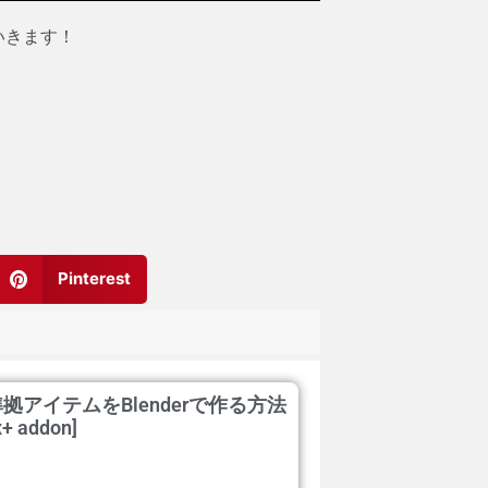
いきます！
Pinterest
ity準拠アイテムをBlenderで作る方法
x+ addon]