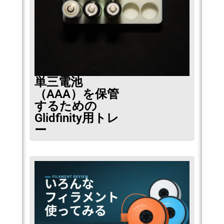
単三電池
（AAA）を保管
するための
Glidfinity用トレ
ー